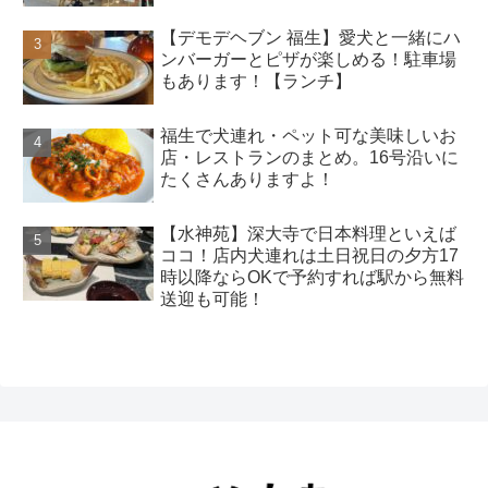
【デモデヘブン 福生】愛犬と一緒にハ
ンバーガーとピザが楽しめる！駐車場
もあります！【ランチ】
福生で犬連れ・ペット可な美味しいお
店・レストランのまとめ。16号沿いに
たくさんありますよ！
【水神苑】深大寺で日本料理といえば
ココ！店内犬連れは土日祝日の夕方17
時以降ならOKで予約すれば駅から無料
送迎も可能！