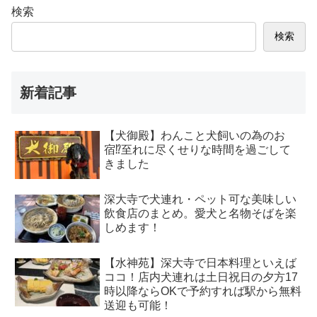
検索
検索
新着記事
【犬御殿】わんこと犬飼いの為のお
宿⁉至れに尽くせりな時間を過ごして
きました
深大寺で犬連れ・ペット可な美味しい
飲食店のまとめ。愛犬と名物そばを楽
しめます！
【水神苑】深大寺で日本料理といえば
ココ！店内犬連れは土日祝日の夕方17
時以降ならOKで予約すれば駅から無料
送迎も可能！