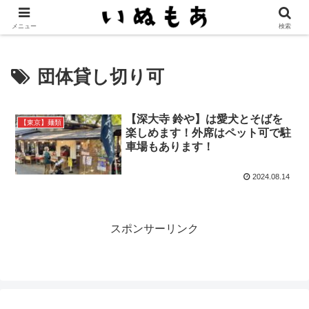
もっと愛犬とお出かけしたくなるメディア
メニュー
検索
団体貸し切り可
【深大寺 鈴や】は愛犬とそばを
【東京】麺類
楽しめます！外席はペット可で駐
車場もあります！
2024.08.14
スポンサーリンク