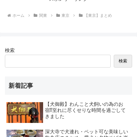
ホーム
関東
東京
【東京】まとめ
検索
検索
新着記事
【犬御殿】わんこと犬飼いの為のお
宿⁉至れに尽くせりな時間を過ごして
きました
深大寺で犬連れ・ペット可な美味しい