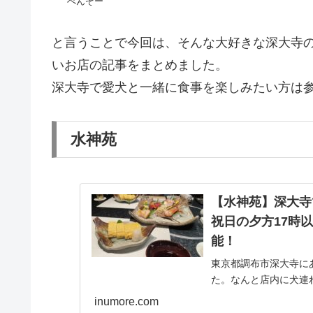
べんぞー
と言うことで今回は、そんな大好きな深大寺
いお店の記事をまとめました。
深大寺で愛犬と一緒に食事を楽しみたい方は
水神苑
【水神苑】深大寺
祝日の夕方17時
能！
東京都調布市深大寺に
た。なんと店内に犬連
ないですか!?ワンち
inumore.com
無料送迎も可能です！ ..