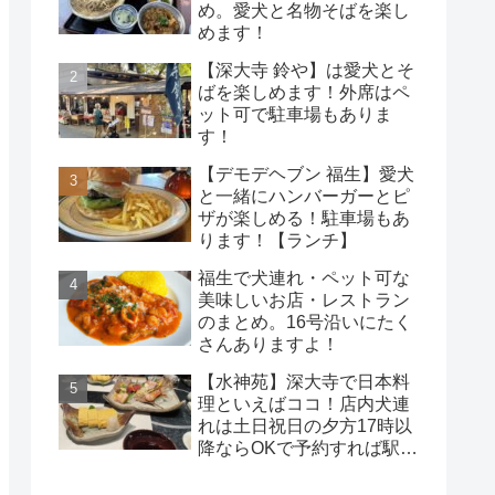
め。愛犬と名物そばを楽し
めます！
【深大寺 鈴や】は愛犬とそ
ばを楽しめます！外席はペ
ット可で駐車場もありま
す！
【デモデヘブン 福生】愛犬
と一緒にハンバーガーとピ
ザが楽しめる！駐車場もあ
ります！【ランチ】
福生で犬連れ・ペット可な
美味しいお店・レストラン
のまとめ。16号沿いにたく
さんありますよ！
【水神苑】深大寺で日本料
理といえばココ！店内犬連
れは土日祝日の夕方17時以
降ならOKで予約すれば駅か
ら無料送迎も可能！