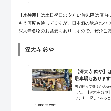
【
水神苑
】は土日祝日の夕方17時以降は店内
もう何度も通ってますが、日本酒の飲み比べ
深大寺名物のお蕎麦もありますので、ぜひご
深大寺 鈴や
【深大寺 鈴や】
駐車場もあります
夫婦揃って蕎麦が大好
した。 【深大寺 鈴
ります！ 探してみる
の蕎麦屋さん。...
inumore.com