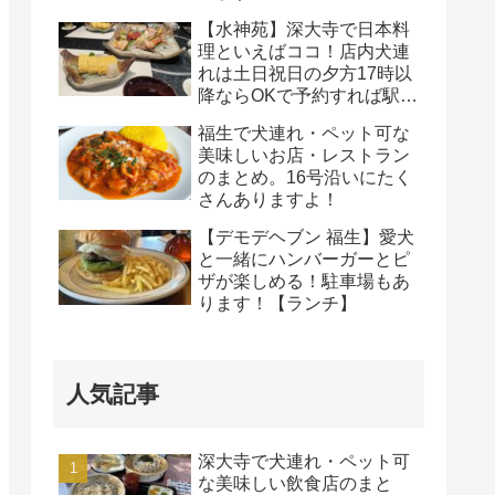
【水神苑】深大寺で日本料
理といえばココ！店内犬連
れは土日祝日の夕方17時以
降ならOKで予約すれば駅か
ら無料送迎も可能！
福生で犬連れ・ペット可な
美味しいお店・レストラン
のまとめ。16号沿いにたく
さんありますよ！
【デモデヘブン 福生】愛犬
と一緒にハンバーガーとピ
ザが楽しめる！駐車場もあ
ります！【ランチ】
人気記事
深大寺で犬連れ・ペット可
な美味しい飲食店のまと