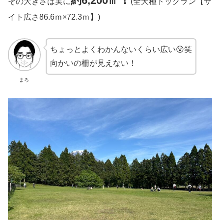
約6,200㎡
その大きさは実に
(全犬種ドッグラン【サ
イト広さ86.6ｍ×72.3ｍ】)
ちょっとよくわかんないくらい広い😮笑
向かいの柵が見えない！
まろ