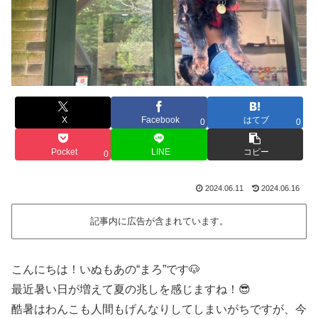
X
Facebook
はてブ
0
0
Pocket
LINE
コピー
0
2024.06.11
2024.06.16
記事内に広告が含まれています。
こんにちは！いぬもあの“まろ”です🐶
最近暑い日が増えて夏の兆しを感じますね！😎
酷暑はわんこも人間もげんなりしてしまいがちですが、今