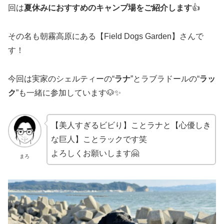
回は
夏休みにおすすめのキャンプ場をご紹介します
👍
その名も朝霧高原にある【Field Dogs Garden】さんで
す！
今回は実家のシェルティーの“
ラナ
”とラブラドールの“
ラッ
ク
”も一緒に参加しています🐶✨
【美人すぎるビビり】ことラナと【心優しき
な巨人】ことラックです笑
よろしくお願いします🤗
まろ