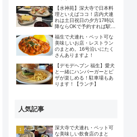
【水神苑】深大寺で日本料
理といえばココ！店内犬連
れは土日祝日の夕方17時以
降ならOKで予約すれば駅か
ら無料送迎も可能！
福生で犬連れ・ペット可な
美味しいお店・レストラン
のまとめ。16号沿いにたく
さんありますよ！
【デモデヘブン 福生】愛犬
と一緒にハンバーガーとピ
ザが楽しめる！駐車場もあ
ります！【ランチ】
人気記事
深大寺で犬連れ・ペット可
な美味しい飲食店のまと