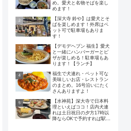
め。愛犬と名物そばを楽し
めます！
【深大寺 鈴や】は愛犬とそ
ばを楽しめます！外席はペ
ット可で駐車場もありま
す！
【デモデヘブン 福生】愛犬
と一緒にハンバーガーとピ
ザが楽しめる！駐車場もあ
ります！【ランチ】
福生で犬連れ・ペット可な
美味しいお店・レストラン
のまとめ。16号沿いにたく
さんありますよ！
【水神苑】深大寺で日本料
理といえばココ！店内犬連
れは土日祝日の夕方17時以
降ならOKで予約すれば駅か
ら無料送迎も可能！